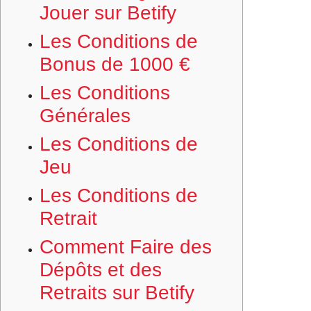
Jouer sur Betify
Les Conditions de
Bonus de 1000 €
Les Conditions
Générales
Les Conditions de
Jeu
Les Conditions de
Retrait
Comment Faire des
Dépôts et des
Retraits sur Betify