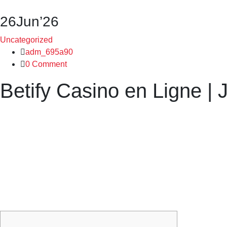
26
Jun’26
Uncategorized
adm_695a90
0 Comment
Betify Casino en Ligne | 