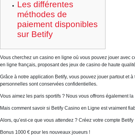
Les différentes
méthodes de
paiement disponibles
sur Betify
Vous cherchez un casino en ligne où vous pouvez jouer avec con
en ligne français, proposant des jeux de casino de haute qualité
Grâce à notre application Betify, vous pouvez jouer partout et
personnelles sont conservées confidentielles.
Vous aimez les paris sportifs ? Nous vous offrons également la p
Mais comment savoir si Betify Casino en Ligne est vraiment fiab
Alors, qu’est-ce que vous attendez ? Créez votre compte Betif
Bonus 1000 € pour les nouveaux joueurs !