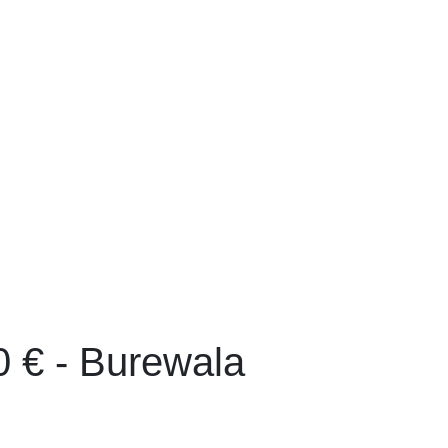
0 € - Burewala