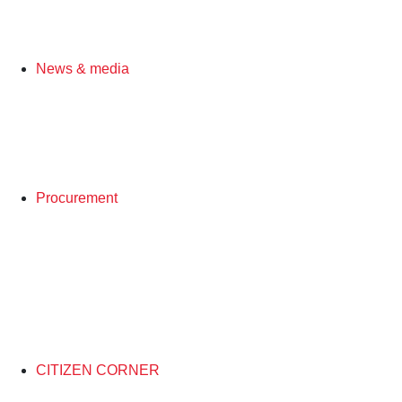
News & media
Procurement
CITIZEN CORNER