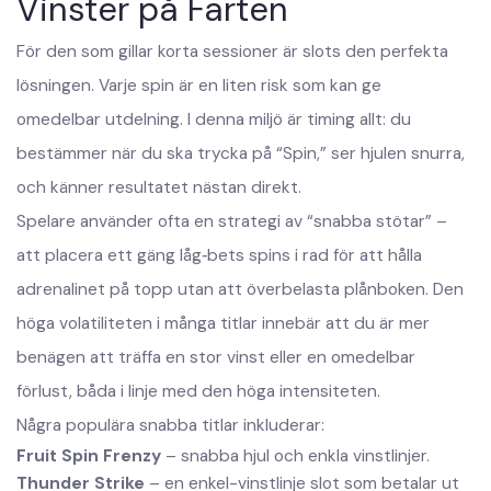
3. Slot Sensation: Snabba
Vinster på Farten
För den som gillar korta sessioner är slots den perfekta
lösningen. Varje spin är en liten risk som kan ge
omedelbar utdelning. I denna miljö är timing allt: du
bestämmer när du ska trycka på “Spin,” ser hjulen snurra,
och känner resultatet nästan direkt.
Spelare använder ofta en strategi av “snabba stötar” –
att placera ett gäng låg‑bets spins i rad för att hålla
adrenalinet på topp utan att överbelasta plånboken. Den
höga volatiliteten i många titlar innebär att du är mer
benägen att träffa en stor vinst eller en omedelbar
förlust, båda i linje med den höga intensiteten.