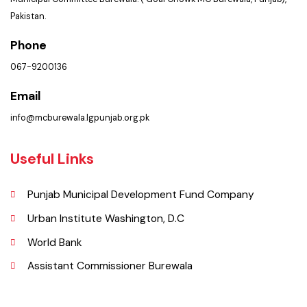
Policies & Procedures
PMS Login
Services
Summary of Complaints
Get In Touch
Location
Municipal Committee Burewala. ( Goal Chowk MC Burewala, Punjab),
Pakistan.
Phone
067-9200136
Email