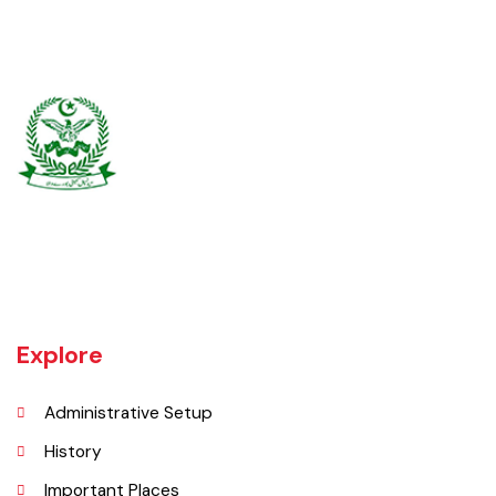
adm_695a90