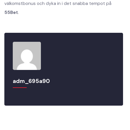
Inga långa väntetider, inga tråkiga registreringssteg—
bara ren omedelbar action väntar på dig på 55Bet. Så
varför vänta? Ta den bonusen idag och börja sprinta
genom givande spins, blixtsnabba dealer‑spel och
snabba sportsvad—alla anpassade för spelare som trivs
med korta adrenalin‑stötar!
Din snabba äventyrsresa börjar nu—claima din
välkomstbonus och dyka in i det snabba tempot på
55Bet
.